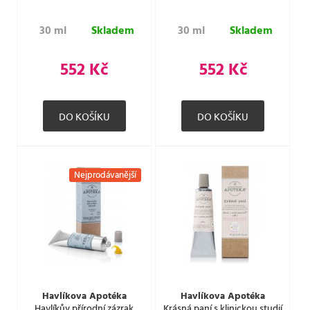
30 ml
Skladem
30 ml
Skladem
552 Kč
552 Kč
Nejprodávanější
Havlíkova Apotéka
Havlíkova Apotéka
Havlíkův přírodní zázrak
Krásná paní s klinickou studií