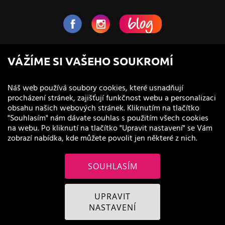
NaVlas.cz - Vlasová kosmetika
VÁŽÍME SI VAŠEHO SOUKROMÍ
provozovatel e-shopu a prodejen
Náš web používá soubory cookies, které usnadňují
procházení stránek, zajišťují funkčnost webu a personalizaci
obsahu našich webových stránek. Kliknutím na tlačítko
"Souhlasím" nám dávate souhlas s použitím všech cookies
na webu. Po kliknutí na tlačítko "Upravit nastavení" se Vám
zobrazí nabídka, kde můžete povolit jen některé z nich.
SOUHLASÍM
© 2011 - 2026 NaVlas.cz
UPRAVIT
NASTAVENÍ