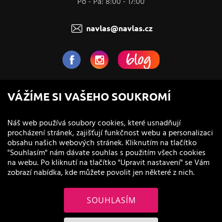
Po - Pá: 8:00 - 17:00
navlas@navlas.cz
NaVlas.cz - Vlasová kosmetika
VÁŽÍME SI VAŠEHO SOUKROMÍ
provozovatel e-shopu a prodejen
Náš web používá soubory cookies, které usnadňují
procházení stránek, zajišťují funkčnost webu a personalizaci
obsahu našich webových stránek. Kliknutím na tlačítko
"Souhlasím" nám dávate souhlas s použitím všech cookies
na webu. Po kliknutí na tlačítko "Upravit nastavení" se Vám
zobrazí nabídka, kde můžete povolit jen některé z nich.
SOUHLASÍM