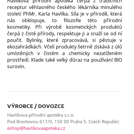
Havlíkova přírodní apoteka čerpá z tradičních
receptur věhlasného českého lékárníka minulého
století PhMr. Karla Havlíka. Síla je v přírodě, která
nás obklopuje, to filozofie této přírodní
kosmetiky. Při výrobě kosmetických produktů
čerpá z čisté přírody, respektuje ji a snaží se od ní
poučit. Bylinky, které zpracovává, si pěstuje v
ekozahrádkách. Včelí produkty šetrně získává z úlů
umístěných v čistém a chemicky nezatíženém
prostředí. Klade také velký důraz na používání BIO
surovin.
VÝROBCE / DOVOZCE
Havlíkova přírodní apotéka s.r.o.
Pod Brentovou 617/9, 150 00 Praha 5, Czech Republic
eshop@havlikovaapoteka.cz