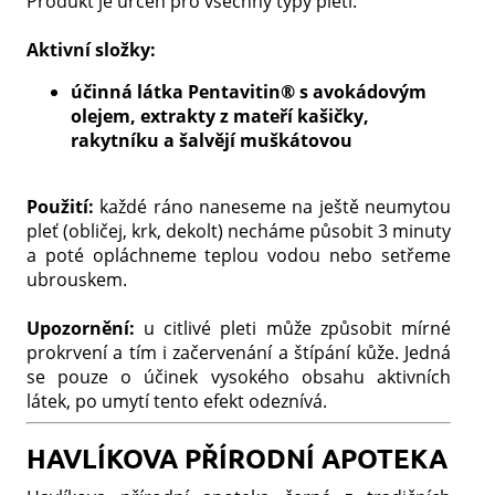
Produkt je určen pro všechny typy pleti.
Aktivní složky:
účinná látka Pentavitin® s avokádovým
olejem, extrakty z mateří kašičky,
rakytníku a šalvějí muškátovou
Použití:
každé ráno naneseme na ještě neumytou
pleť (obličej, krk, dekolt) necháme působit 3 minuty
a poté opláchneme teplou vodou nebo setřeme
ubrouskem.
Upozornění:
u citlivé pleti může způsobit mírné
prokrvení a tím i začervenání a štípání kůže. Jedná
se pouze o účinek vysokého obsahu aktivních
látek, po umytí tento efekt odeznívá.
HAVLÍKOVA PŘÍRODNÍ APOTEKA