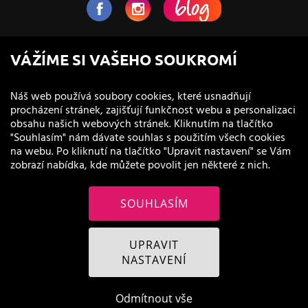
NaVlas.cz - Vlasová kosmetika
VÁŽÍME SI VAŠEHO SOUKROMÍ
provozovatel e-shopu a prodejen
Náš web používá soubory cookies, které usnadňují
procházení stránek, zajišťují funkčnost webu a personalizaci
obsahu našich webových stránek. Kliknutím na tlačítko
"Souhlasím" nám dávate souhlas s použitím všech cookies
na webu. Po kliknutí na tlačítko "Upravit nastavení" se Vám
zobrazí nabídka, kde můžete povolit jen některé z nich.
SOUHLASÍM
© 2011 - 2026 NaVlas.cz
UPRAVIT
NASTAVENÍ
Odmítnout vše