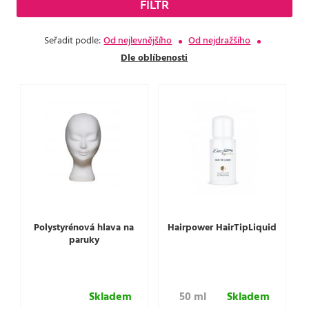
FILTR
Seřadit podle:
Od nejlevnějšího
Od nejdražšího
Dle oblíbenosti
Polystyrénová hlava na
Hairpower HairTipLiquid
paruky
Skladem
50 ml
Skladem