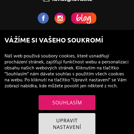
NaVlas.cz - Vlasová kosmetika
VÁŽÍME SI VAŠEHO SOUKROMÍ
provozovatel e-shopu a prodejen
Náš web používá soubory cookies, které usnadňují
procházení stránek, zajišťují funkčnost webu a personalizaci
obsahu našich webových stránek. Kliknutím na tlačítko
"Souhlasím" nám dávate souhlas s použitím všech cookies
na webu. Po kliknutí na tlačítko "Upravit nastavení" se Vám
zobrazí nabídka, kde můžete povolit jen některé z nich.
SOUHLASÍM
© 2011 - 2026 NaVlas.cz
UPRAVIT
NASTAVENÍ