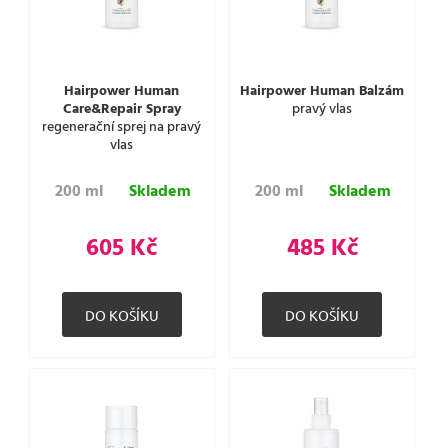
Hairpower Human
Hairpower Human Balzám
Care&Repair Spray
pravý vlas
regenerační sprej na pravý
vlas
200 ml
Skladem
200 ml
Skladem
605 Kč
485 Kč