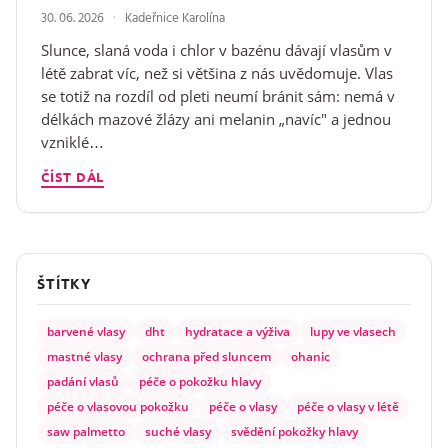
30. 06. 2026
Kadeřnice Karolína
Slunce, slaná voda i chlor v bazénu dávají vlasům v
létě zabrat víc, než si většina z nás uvědomuje. Vlas
se totiž na rozdíl od pleti neumí bránit sám: nemá v
délkách mazové žlázy ani melanin „navíc" a jednou
vzniklé…
ČÍST DÁL
ŠTÍTKY
barvené vlasy
dht
hydratace a výživa
lupy ve vlasech
mastné vlasy
ochrana před sluncem
ohanic
padání vlasů
péče o pokožku hlavy
péče o vlasovou pokožku
péče o vlasy
péče o vlasy v létě
saw palmetto
suché vlasy
svědění pokožky hlavy