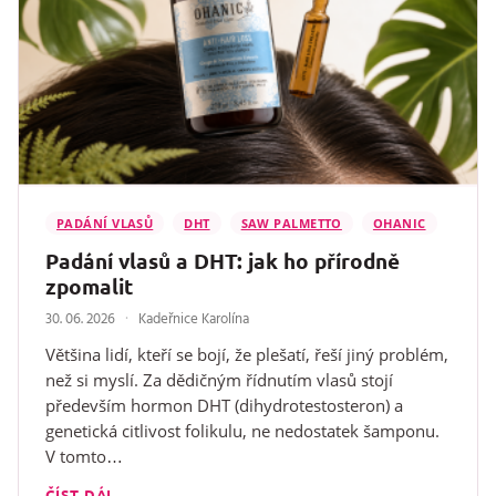
PADÁNÍ VLASŮ
DHT
SAW PALMETTO
OHANIC
Padání vlasů a DHT: jak ho přírodně
zpomalit
30. 06. 2026
Kadeřnice Karolína
Většina lidí, kteří se bojí, že plešatí, řeší jiný problém,
než si myslí. Za dědičným řídnutím vlasů stojí
především hormon DHT (dihydrotestosteron) a
genetická citlivost folikulu, ne nedostatek šamponu.
V tomto…
ČÍST DÁL