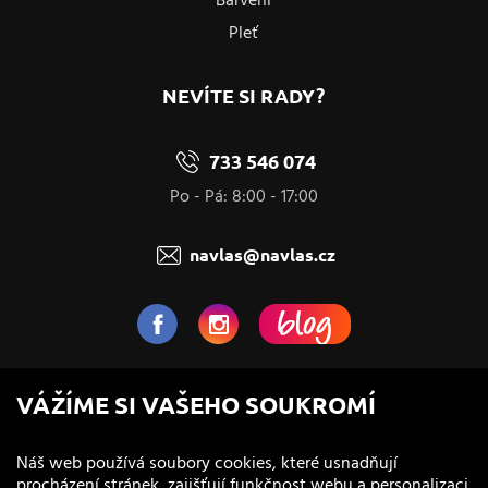
Barvení
Pleť
NEVÍTE SI RADY?
733 546 074
Po - Pá: 8:00 - 17:00
navlas@navlas.cz
NaVlas.cz - Vlasová kosmetika
VÁŽÍME SI VAŠEHO SOUKROMÍ
provozovatel e-shopu a prodejen
Náš web používá soubory cookies, které usnadňují
procházení stránek, zajišťují funkčnost webu a personalizaci