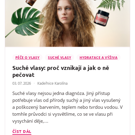
PÉČE O VLASY
SUCHÉ VLASY
HYDRATACE A VÝŽIVA
Suché vlasy: proč vznikají a jak o ně
pečovat
03. 07. 2026
Kadeřnice Karolína
Suché vlasy nejsou jedna diagnóza. Jiný přístup
potřebuje vlas od přírody suchý a jiný vlas vysušený
a poškozený barvením, teplem nebo tvrdou vodou. V
tomhle průvodci si vysvětlíme, co se ve vlasu při
vysychání děje,…
ČÍST DÁL