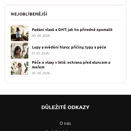
NEJOBLÍBENĚJŠÍ
Padání vlasů a DHT: jak ho přírodně zpomalit
30. 06. 2026
Lupy a svědění hlavy: příčiny, typy a péče
01. 07. 2026
Péče o vlasy v létě: ochrana před sluncem a
mořem
30. 06. 2026
DŮLEŽITÉ ODKAZY
O nás