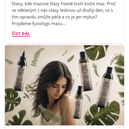
hlavy, kde mazové žlázy řízeně tvoří kožní maz. Proč
se některým z nás vlasy lesknou už druhý den, co s
tím opravdu zmůže péče a co je jen mýtus?
Projdeme fyziologii mazu…
ČÍST DÁL