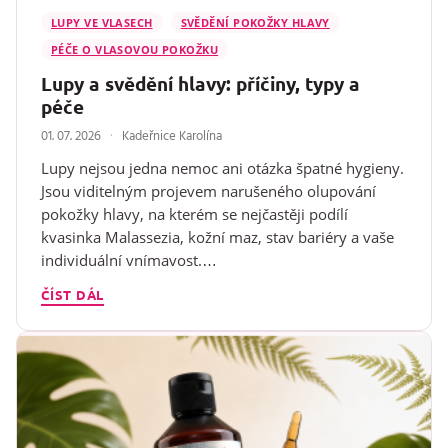
LUPY VE VLASECH
SVĚDĚNÍ POKOŽKY HLAVY
PÉČE O VLASOVOU POKOŽKU
Lupy a svědění hlavy: příčiny, typy a
péče
01. 07. 2026
Kadeřnice Karolína
Lupy nejsou jedna nemoc ani otázka špatné hygieny.
Jsou viditelným projevem narušeného olupování
pokožky hlavy, na kterém se nejčastěji podílí
kvasinka Malassezia, kožní maz, stav bariéry a vaše
individuální vnímavost.…
ČÍST DÁL