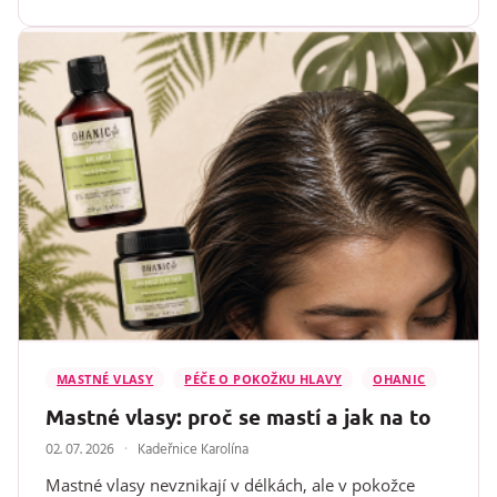
MASTNÉ VLASY
PÉČE O POKOŽKU HLAVY
OHANIC
Mastné vlasy: proč se mastí a jak na to
02. 07. 2026
Kadeřnice Karolína
Mastné vlasy nevznikají v délkách, ale v pokožce