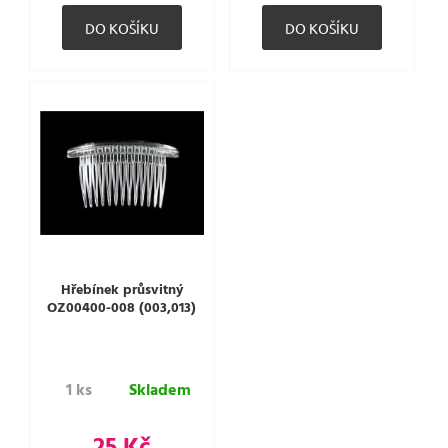
Hřebínek průsvitný
OZ00400-008 (003,013)
1 ks
Skladem
25 Kč