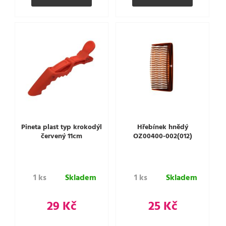
Pineta plast typ krokodýl
Hřebínek hnědý
červený 11cm
OZ00400-002(012)
1 ks
Skladem
1 ks
Skladem
29 Kč
25 Kč