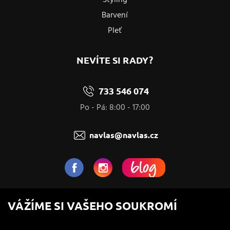
Barvení
Pleť
NEVÍTE SI RADY?
733 546 074
Po - Pá: 8:00 - 17:00
navlas@navlas.cz
NaVlas.cz - Vlasová kosmetika
VÁŽÍME SI VAŠEHO SOUKROMÍ
provozovatel e-shopu a prodejen