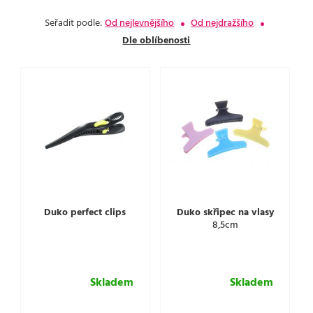
Seřadit podle:
Od nejlevnějšího
Od nejdražšího
Dle oblíbenosti
Duko perfect clips
Duko skřipec na vlasy
8,5cm
Skladem
Skladem