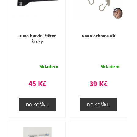
Duko barvící štětec
Duko ochrana uší
Široký
Skladem
Skladem
45 Kč
39 Kč