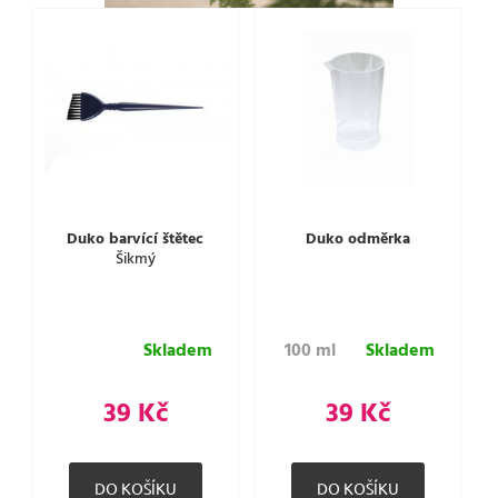
Duko barvící štětec
Duko odměrka
Šikmý
Skladem
100 ml
Skladem
39 Kč
39 Kč