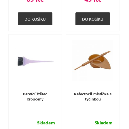
69 Kč
49 Kč
Barvící štětec
Refectocil mistička s
Kroucený
tyčinkou
Skladem
Skladem