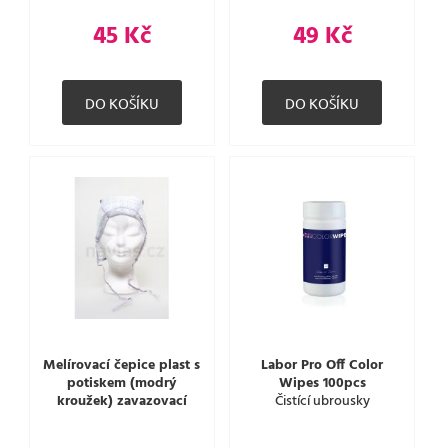
45 Kč
49 Kč
Melírovací čepice plast s
Labor Pro Off Color
potiskem (modrý
Wipes 100pcs
kroužek) zavazovací
Čistící ubrousky