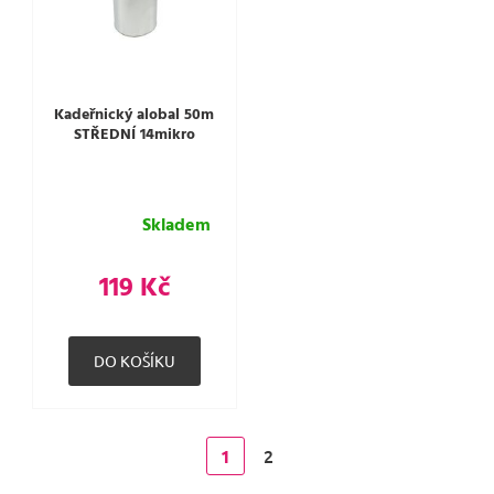
Kadeřnický alobal 50m
STŘEDNÍ 14mikro
Skladem
119 Kč
2
1