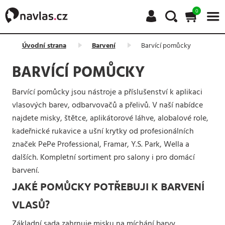
0
Úvodní strana
Barvení
Barvící pomůcky
BARVÍCÍ POMŮCKY
Barvící pomůcky jsou nástroje a příslušenství k aplikaci
vlasových barev, odbarvovačů a přelivů. V naší nabídce
najdete misky, štětce, aplikátorové láhve, alobalové role,
kadeřnické rukavice a ušní krytky od profesionálních
značek PePe Professional, Framar, Y.S. Park, Wella a
dalších. Kompletní sortiment pro salony i pro domácí
barvení.
JAKÉ POMŮCKY POTŘEBUJI K BARVENÍ
VLASŮ?
Základní sada zahrnuje misku na míchání barvy