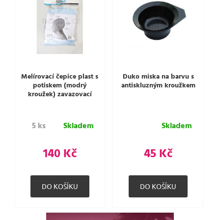
Melírovací čepice plast s
Duko miska na barvu s
potiskem (modrý
antiskluzným kroužkem
kroužek) zavazovací
5 ks
Skladem
Skladem
140 Kč
45 Kč