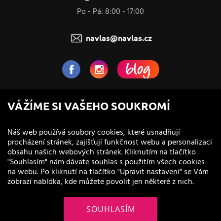
Po - Pá: 8:00 - 17:00
navlas@navlas.cz
NaVlas.cz - Vlasová kosmetika
VÁŽÍME SI VAŠEHO SOUKROMÍ
provozovatel e-shopu a prodejen
Náš web používá soubory cookies, které usnadňují
procházení stránek, zajišťují funkčnost webu a personalizaci
obsahu našich webových stránek. Kliknutím na tlačítko
"Souhlasím" nám dávate souhlas s použitím všech cookies
na webu. Po kliknutí na tlačítko "Upravit nastavení" se Vám
zobrazí nabídka, kde můžete povolit jen některé z nich.
SOUHLASÍM