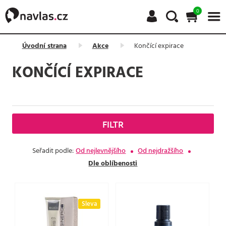
0
Úvodní strana
Akce
Končící expirace
KONČÍCÍ EXPIRACE
FILTR
Seřadit podle:
Od nejlevnějšího
Od nejdražšího
Dle oblíbenosti
Sleva