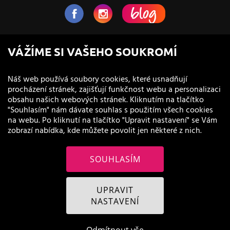
NaVlas.cz - Vlasová kosmetika
VÁŽÍME SI VAŠEHO SOUKROMÍ
provozovatel e-shopu a prodejen
Náš web používá soubory cookies, které usnadňují
procházení stránek, zajišťují funkčnost webu a personalizaci
obsahu našich webových stránek. Kliknutím na tlačítko
"Souhlasím" nám dávate souhlas s použitím všech cookies
na webu. Po kliknutí na tlačítko "Upravit nastavení" se Vám
zobrazí nabídka, kde můžete povolit jen některé z nich.
SOUHLASÍM
© 2011 - 2026 NaVlas.cz
UPRAVIT
NASTAVENÍ