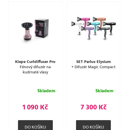
Kiepe Curldiffuser Pro
SET Parlux Elysium
Fénový difuzér na
+ Difuzér Magic Compact
kudrnaté vlasy
Skladem
Skladem
1 090 Kč
7 300 Kč