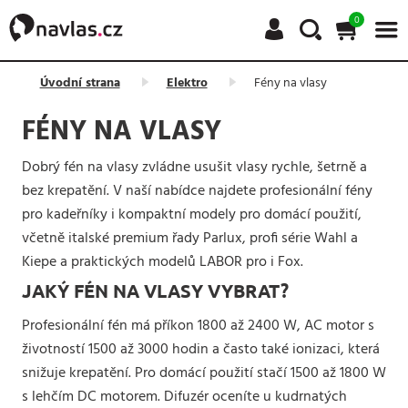
0
Úvodní strana
Elektro
Fény na vlasy
FÉNY NA VLASY
Dobrý fén na vlasy zvládne usušit vlasy rychle, šetrně a
bez krepatění. V naší nabídce najdete profesionální fény
pro kadeřníky i kompaktní modely pro domácí použití,
včetně italské premium řady Parlux, profi série Wahl a
Kiepe a praktických modelů LABOR pro i Fox.
JAKÝ FÉN NA VLASY VYBRAT?
Profesionální fén má příkon 1800 až 2400 W, AC motor s
životností 1500 až 3000 hodin a často také ionizaci, která
snižuje krepatění. Pro domácí použití stačí 1500 až 1800 W
s lehčím DC motorem. Difuzér oceníte u kudrnatých