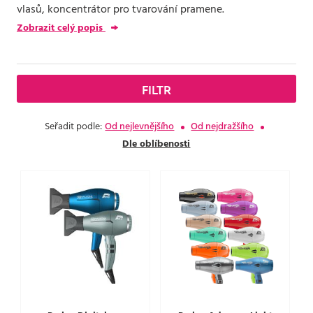
vlasů, koncentrátor pro tvarování pramene.
Zobrazit celý popis
FILTR
Seřadit podle:
Od nejlevnějšího
Od nejdražšího
Dle oblíbenosti