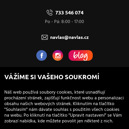
733 546 074
Po - Pá: 8:00 - 17:00
navlas@navlas.cz
NaVlas.cz - Vlasová kosmetika
VÁŽÍME SI VAŠEHO SOUKROMÍ
provozovatel e-shopu a prodejen
Náš web používá soubory cookies, které usnadňují
procházení stránek, zajišťují funkčnost webu a personalizaci
obsahu našich webových stránek. Kliknutím na tlačítko
"Souhlasím" nám dávate souhlas s použitím všech cookies
na webu. Po kliknutí na tlačítko "Upravit nastavení" se Vám
zobrazí nabídka, kde můžete povolit jen některé z nich.