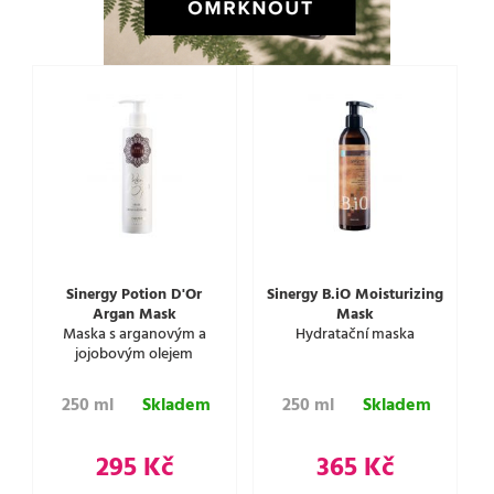
Sinergy Potion D'Or
Sinergy B.iO Moisturizing
Argan Mask
Mask
Maska s arganovým a
Hydratační maska
jojobovým olejem
250 ml
Skladem
250 ml
Skladem
295 Kč
365 Kč