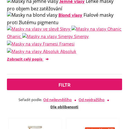
Jemné vlasy
Lehké masky
pro objem bez zatěžování
Blond vlasy
Fialové masky
proti žlutému pigmentu
Slevy
Ohanic
Sinergy
Framesi
Absoluk
Zobrazit celý popis
FILTR
Seřadit podle:
Od nejlevnějšího
Od nejdražšího
Dle oblíbenosti