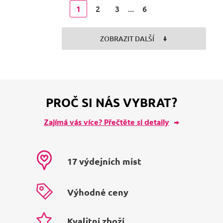
2
3
6
1
...
ZOBRAZIT DALŠÍ
PROČ SI NÁS VYBRAT?
Zajímá vás více? Přečtěte si detaily
17 výdejních míst
Výhodné ceny
Kvalitní zboží