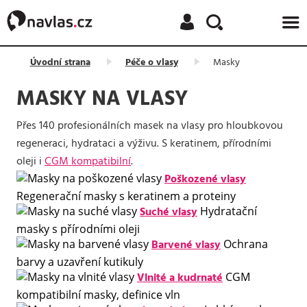
NAČÍTÁM
Úvodní strana
Péče o vlasy
Masky
MASKY NA VLASY
Přes 140 profesionálních masek na vlasy pro hloubkovou
regeneraci, hydrataci a výživu. S keratinem, přírodními
oleji i
CGM kompatibilní
.
Poškozené vlasy
Regenerační masky s keratinem a proteiny
Suché vlasy
Hydratační
masky s přírodními oleji
Barvené vlasy
Ochrana
barvy a uzavření kutikuly
Vlnité a kudrnaté
CGM
kompatibilní masky, definice vln