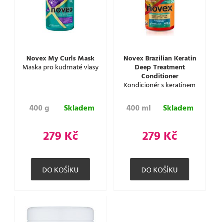
Novex My Curls Mask
Novex Brazilian Keratin
Maska pro kudrnaté vlasy
Deep Treatment
Conditioner
Kondicionér s keratinem
400 g
Skladem
400 ml
Skladem
279 Kč
279 Kč