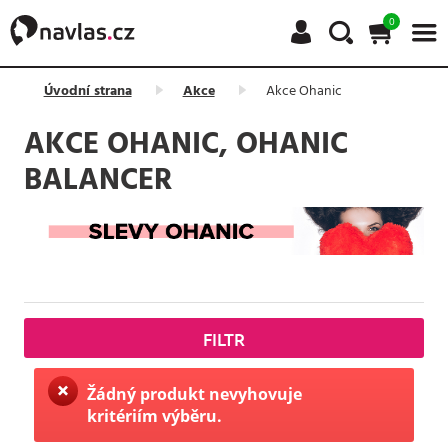
0
Úvodní strana
Akce
Akce Ohanic
AKCE OHANIC, OHANIC
BALANCER
FILTR
Žádný produkt nevyhovuje
kritériím výběru.