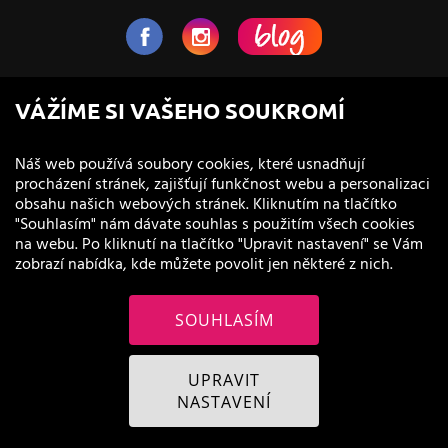
NaVlas.cz - Vlasová kosmetika
VÁŽÍME SI VAŠEHO SOUKROMÍ
provozovatel e-shopu a prodejen
Náš web používá soubory cookies, které usnadňují
procházení stránek, zajišťují funkčnost webu a personalizaci
obsahu našich webových stránek. Kliknutím na tlačítko
"Souhlasím" nám dávate souhlas s použitím všech cookies
na webu. Po kliknutí na tlačítko "Upravit nastavení" se Vám
zobrazí nabídka, kde můžete povolit jen některé z nich.
SOUHLASÍM
© 2011 - 2026 NaVlas.cz
UPRAVIT
NASTAVENÍ