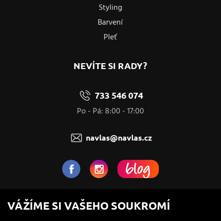
Styling
Barvení
Pleť
NEVÍTE SI RADY?
733 546 074
Po - Pá: 8:00 - 17:00
navlas@navlas.cz
NaVlas.cz - Vlasová kosmetika
VÁŽÍME SI VAŠEHO SOUKROMÍ
provozovatel e-shopu a prodejen