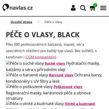
0
Úvodní strana
Péče o vlasy
PÉČE O VLASY, BLACK
Přes 390 profesionálních balzámů, masek, sér a
speciálních ošetření pro každý typ vlasů. Bez sulfátů, s
keratinem i
CGM kompatibilní
.
Suché vlasy
Hydratační masky,
balzámy a séra s přírodními oleji
Barvené vlasy
Ochrana barvy,
kondicionéry s UV filtry a lesk
Poškozené vlasy
Regenerační masky, keratinová péče a obnova
struktury
Vlnité a kudrnaté