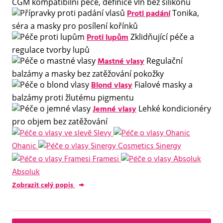
CGM kompatibilní péče, definice vln bez silikonů
Proti padání
Tonika,
séra a masky pro posílení kořínků
Proti lupům
Zklidňující péče a
regulace tvorby lupů
Mastné vlasy
Regulační
balzámy a masky bez zatěžování pokožky
Blond vlasy
Fialové masky a
balzámy proti žlutému pigmentu
Jemné vlasy
Lehké kondicionéry
pro objem bez zatěžování
Slevy
Ohanic
Sinergy
Framesi
Absoluk
Zobrazit celý popis