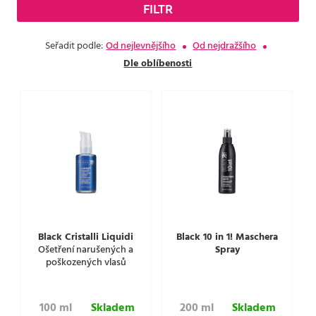
FILTR
Seřadit podle:
Od nejlevnějšího
Od nejdražšího
Dle oblíbenosti
Black Cristalli Liquidi
Black 10 in 1! Maschera
Ošetření narušených a
Spray
poškozených vlasů
100 ml
Skladem
200 ml
Skladem