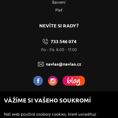
Barvení
Pleť
NEVÍTE SI RADY?
733 546 074
Po - Pá: 8:00 - 17:00
navlas@navlas.cz
NaVlas.cz - Vlasová kosmetika
VÁŽÍME SI VAŠEHO SOUKROMÍ
provozovatel e-shopu a prodejen
Náš web používá soubory cookies, které usnadňují