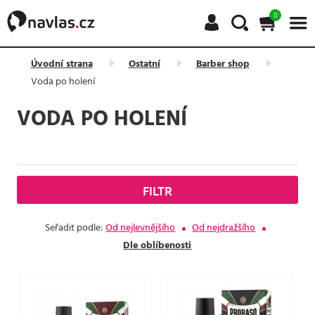
0
Úvodní strana
Ostatní
Barber shop
Voda po holení
VODA PO HOLENÍ
FILTR
Seřadit podle:
Od nejlevnějšího
Od nejdražšího
Dle oblíbenosti