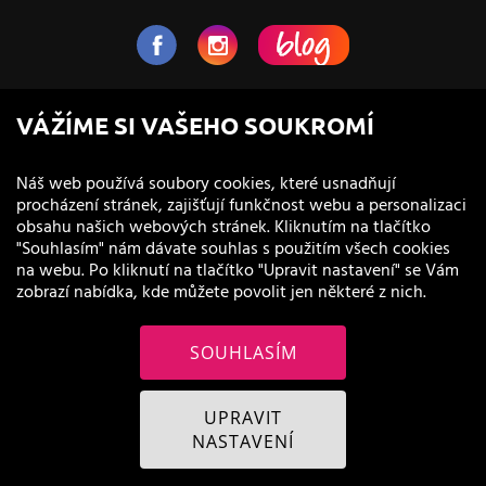
NaVlas.cz - Vlasová kosmetika
VÁŽÍME SI VAŠEHO SOUKROMÍ
provozovatel e-shopu a prodejen
Náš web používá soubory cookies, které usnadňují
procházení stránek, zajišťují funkčnost webu a personalizaci
obsahu našich webových stránek. Kliknutím na tlačítko
"Souhlasím" nám dávate souhlas s použitím všech cookies
na webu. Po kliknutí na tlačítko "Upravit nastavení" se Vám
zobrazí nabídka, kde můžete povolit jen některé z nich.
SOUHLASÍM
© 2011 - 2026 NaVlas.cz
UPRAVIT
NASTAVENÍ