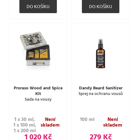
Proraso Wood and Spice
Dandy Beard Sanitizer
Kit
Sprej na ochranu vousů
Sada na vousy
1 x 30 ml,
Není
100 ml
Není
1 x 100 ml,
skladem
skladem
1 x 200 ml
1 020 Kč
279 Kč