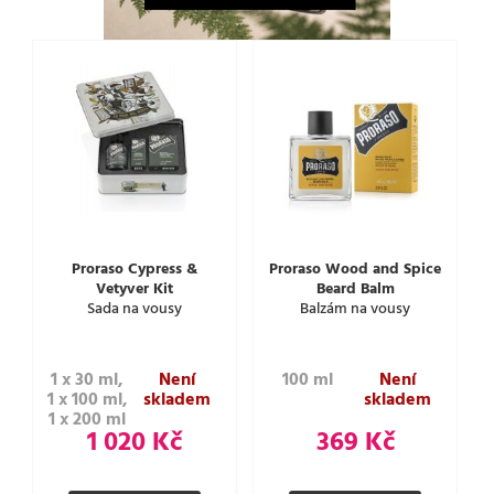
Proraso Cypress &
Proraso Wood and Spice
Vetyver Kit
Beard Balm
Sada na vousy
Balzám na vousy
1 x 30 ml,
Není
100 ml
Není
1 x 100 ml,
skladem
skladem
1 x 200 ml
1 020 Kč
369 Kč