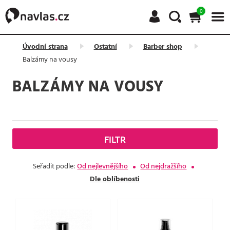
0
Úvodní strana
Ostatní
Barber shop
Balzámy na vousy
BALZÁMY NA VOUSY
FILTR
Seřadit podle:
Od nejlevnějšího
Od nejdražšího
Dle oblíbenosti