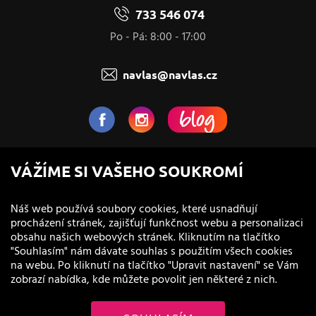
733 546 074
Po - Pá: 8:00 - 17:00
navlas@navlas.cz
NaVlas.cz - Vlasová kosmetika
VÁŽÍME SI VAŠEHO SOUKROMÍ
provozovatel e-shopu a prodejen
Náš web používá soubory cookies, které usnadňují
procházení stránek, zajišťují funkčnost webu a personalizaci
obsahu našich webových stránek. Kliknutím na tlačítko
"Souhlasím" nám dávate souhlas s použitím všech cookies
na webu. Po kliknutí na tlačítko "Upravit nastavení" se Vám
zobrazí nabídka, kde můžete povolit jen některé z nich.