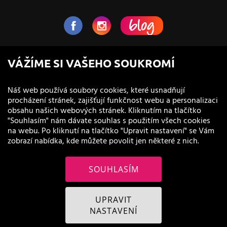
NaVlas.cz - Vlasová kosmetika
VÁŽÍME SI VAŠEHO SOUKROMÍ
provozovatel e-shopu a prodejen
Náš web používá soubory cookies, které usnadňují
procházení stránek, zajišťují funkčnost webu a personalizaci
obsahu našich webových stránek. Kliknutím na tlačítko
"Souhlasím" nám dávate souhlas s použitím všech cookies
na webu. Po kliknutí na tlačítko "Upravit nastavení" se Vám
zobrazí nabídka, kde můžete povolit jen některé z nich.
SOUHLASÍM
© 2011 - 2026 NaVlas.cz
UPRAVIT
NASTAVENÍ