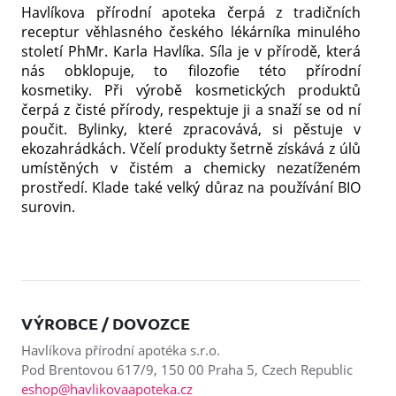
Havlíkova přírodní apoteka čerpá z tradičních
receptur věhlasného českého lékárníka minulého
století PhMr. Karla Havlíka. Síla je v přírodě, která
nás obklopuje, to filozofie této přírodní
kosmetiky. Při výrobě kosmetických produktů
čerpá z čisté přírody, respektuje ji a snaží se od ní
poučit. Bylinky, které zpracovává, si pěstuje v
ekozahrádkách. Včelí produkty šetrně získává z úlů
umístěných v čistém a chemicky nezatíženém
prostředí. Klade také velký důraz na používání BIO
surovin.
VÝROBCE / DOVOZCE
Havlíkova přírodní apotéka s.r.o.
Pod Brentovou 617/9, 150 00 Praha 5, Czech Republic
eshop@havlikovaapoteka.cz