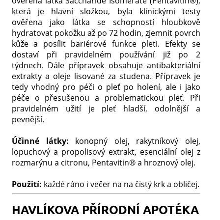
ověřená látka Saccharide Isomerate (Pentavitin®),
která je hlavní složkou, byla klinickými testy
ověřena jako látka se schopností hloubkově
hydratovat pokožku až po 72 hodin, zjemnit povrch
kůže a posílit bariérové funkce pleti. Efekty se
dostaví při pravidelném používání již po 2
týdnech. Dále přípravek obsahuje antibakteriální
extrakty a oleje lisované za studena. Přípravek je
tedy vhodný pro péči o pleť po holení, ale i jako
péče o přesušenou a problematickou pleť. Při
pravidelném užití je pleť hladší, odolnější a
pevnější.
Účinné látky:
konopný olej, rakytníkový olej,
lopuchový a propolisový extrakt, esenciální olej z
rozmarýnu a citronu, Pentavitin® a hroznový olej.
Použití:
každé ráno i večer na na čistý krk a obličej.
HAVLÍKOVA PŘÍRODNÍ APOTÉKA