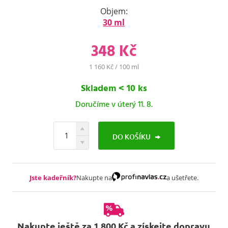
Objem:
30 ml
348 Kč
1 160 Kč / 100 ml
Skladem < 10 ks
Doručíme v úterý 11. 8.
DO KOŠÍKU
Jste kadeřník?
Nakupte na
a ušetřete.
Nakupte ještě za 1 800 Kč a získejte dopravu