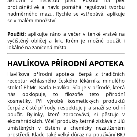
aknózní a nečistou pletí. Působí na pleť
protizánětlivě a navíc pomáhá regulovat tvorbu
nadměrného mazu. Rychle se vstřebává, aplikuje
se v malém množství.
Použití:
aplikujte ráno a večer v tenké vrstvě na
vyčištěný obličej a krk. Krém je možné použít i
lokálně na zanícená místa.
HAVLÍKOVA PŘÍRODNÍ APOTEKA
Havlíkova přírodní apoteka čerpá z tradičních
receptur věhlasného českého lékárníka minulého
století PhMr. Karla Havlíka. Síla je v přírodě, která
nás obklopuje, to filozofie této přírodní
kosmetiky. Při výrobě kosmetických produktů
čerpá z čisté přírody, respektuje ji a snaží se od ní
poučit. Bylinky, které zpracovává, si pěstuje v
ekozahrádkách. Včelí produkty šetrně získává z úlů
umístěných v čistém a chemicky nezatíženém
prostředí. Klade také velký důraz na používání BIO