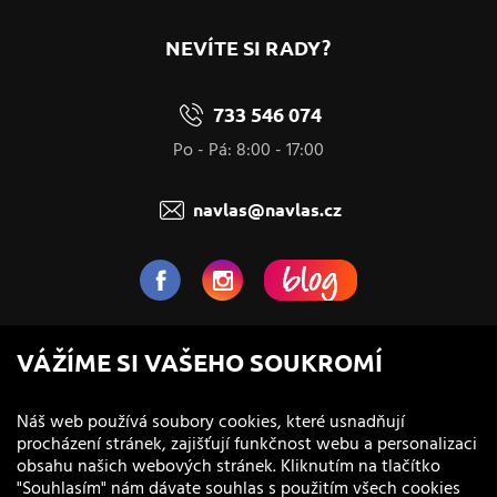
NEVÍTE SI RADY?
733 546 074
Po - Pá: 8:00 - 17:00
navlas@navlas.cz
NaVlas.cz - Vlasová kosmetika
VÁŽÍME SI VAŠEHO SOUKROMÍ
provozovatel e-shopu a prodejen
Náš web používá soubory cookies, které usnadňují
procházení stránek, zajišťují funkčnost webu a personalizaci
obsahu našich webových stránek. Kliknutím na tlačítko
"Souhlasím" nám dávate souhlas s použitím všech cookies