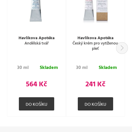
Havlíkova Apotéka
Havlíkova Apotéka
Andělská tvář
Český krém pro vytíženou
K
pleť
30 ml
Skladem
30 ml
Skladem
564 Kč
241 Kč