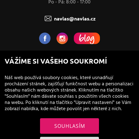
Po - Pá: 8:00 - 17:00
navlas@navlas.cz
NaVlas.cz - Vlasová kosmetika
VÁŽÍME SI VAŠEHO SOUKROMÍ
provozovatel e-shopu a prodejen
Náš web používá soubory cookies, které usnadňují
procházení stránek, zajišťují funkčnost webu a personalizaci
obsahu našich webových stránek. Kliknutím na tlačítko
"Souhlasím" nám dávate souhlas s použitím všech cookies
na webu. Po kliknutí na tlačítko "Upravit nastavení" se Vám
zobrazí nabídka, kde můžete povolit jen některé z nich.
SOUHLASÍM