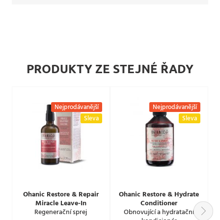
PRODUKTY ZE STEJNÉ ŘADY
Nejprodávanější
Nejprodávanější
Sleva
Sleva
Ohanic Restore & Repair
Ohanic Restore & Hydrate
Miracle Leave-In
Conditioner
Regenerační sprej
Obnovující a hydratační