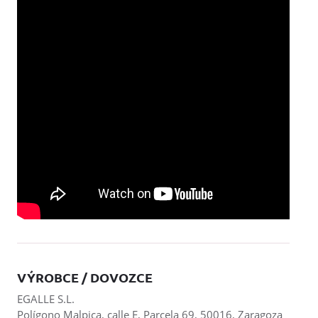
VÝROBCE / DOVOZCE
EGALLE S.L.
Polígono Malpica, calle E, Parcela 69, 50016, Zaragoza