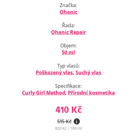
Značka:
Ohanic
Řada:
Ohanic Repair
Objem:
50 ml
Typ vlasů:
Poškozený vlas
,
Suchý vlas
Specifikace:
Curly Girl Method
,
Přírodní kosmetika
410 Kč
515 Kč
i
820 Kč / 100 ml