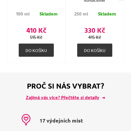
kondicionér
100 ml
Skladem
250 ml
Skladem
410 Kč
330 Kč
515 Kč
415 Kč
PROČ SI NÁS VYBRAT?
Zajímá vás více? Přečtěte si detaily
17 výdejních míst