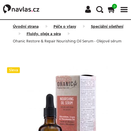
0
Úvodní strana
Péče o vlasy
Speciální ošetření
Fluidy, oleje a séra
Ohanic Restore & Repair Nourishing Oil Serum - Olejové sérum
Sleva