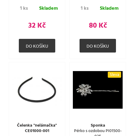
1 ks
Skladem
1 ks
Skladem
32 Kč
80 Kč
Sleva
Čelenka "nelámačka"
Sponka
CE01000-001
Pérko s ozdobou PI01500-