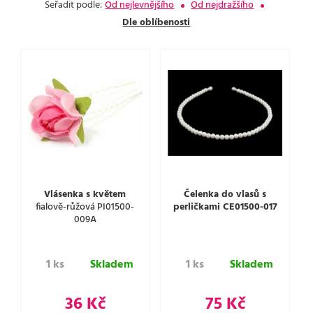
Seřadit podle:
Od nejlevnějšího
Od nejdražšího
Dle oblíbenosti
Vlásenka s květem
Čelenka do vlasů s
fialově-růžová PI01500-
perličkami CE01500-017
009A
1 ks
Skladem
1 ks
Skladem
36 Kč
75 Kč