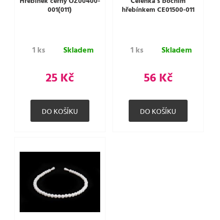
Hřebínek černý OZ00400-
Čelenka s bočním
001(011)
hřebínkem CE01500-011
1 ks
Skladem
1 ks
Skladem
25 Kč
56 Kč