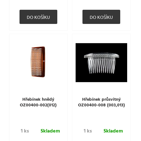
Hřebínek hnědý
Hřebínek průsvitný
OZ00400-002(012)
OZ00400-008 (003,013)
1 ks
Skladem
1 ks
Skladem