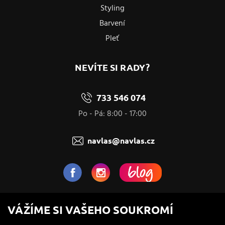
Styling
Barvení
Pleť
NEVÍTE SI RADY?
733 546 074
Po - Pá: 8:00 - 17:00
navlas@navlas.cz
NaVlas.cz - Vlasová kosmetika
VÁŽÍME SI VAŠEHO SOUKROMÍ
provozovatel e-shopu a prodejen