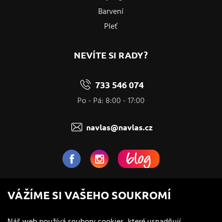
Barvení
Pleť
NEVÍTE SI RADY?
733 546 074
Po - Pá: 8:00 - 17:00
navlas@navlas.cz
NaVlas.cz - Vlasová kosmetika
VÁŽÍME SI VAŠEHO SOUKROMÍ
provozovatel e-shopu a prodejen