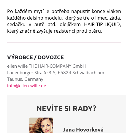
Po každém mytí je potřeba napustit konce vláken
každého delšího modelu, který se tře o límec, záda,
sedačku v autě atd. olejíčkem HAIR-TIP-LIQUID,
který značně zvyšuje rezistenci proti otěru.
VÝROBCE / DOVOZCE
ellen wille THE HAIR-COMPANY GmbH
Lauenburger Straße 3-5, 65824 Schwalbach am
Taunus, Germany
info@ellen-wille.de
NEVÍTE SI RADY?
Jana Hovorková