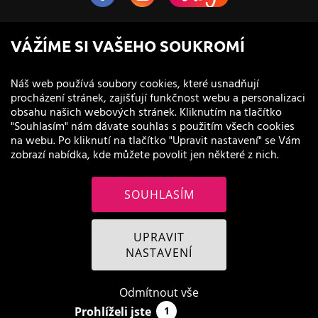
NaVlas.cz - Vlasová kosmetika
VÁŽÍME SI VAŠEHO SOUKROMÍ
provozovatel e-shopu a prodejen
Náš web používá soubory cookies, které usnadňují
procházení stránek, zajišťují funkčnost webu a personalizaci
obsahu našich webových stránek. Kliknutím na tlačítko
"Souhlasím" nám dávate souhlas s použitím všech cookies
na webu. Po kliknutí na tlačítko "Upravit nastavení" se Vám
zobrazí nabídka, kde můžete povolit jen některé z nich.
SOUHLASÍM
© 2011 - 2026 NaVlas.cz
UPRAVIT
NASTAVENÍ
Odmítnout vše
Prohlíželi jste
1