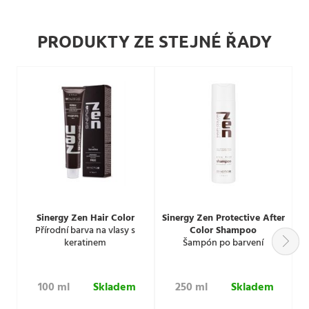
PRODUKTY ZE STEJNÉ ŘADY
Sinergy Zen Hair Color
Sinergy Zen Protective After
Přírodní barva na vlasy s
Color Shampoo
keratinem
Šampón po barvení
K
100 ml
Skladem
250 ml
Skladem