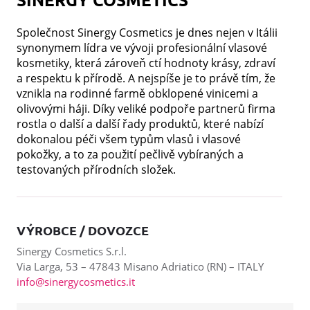
Společnost Sinergy Cosmetics je dnes nejen v Itálii
synonymem lídra ve vývoji profesionální vlasové
kosmetiky, která zároveň ctí hodnoty krásy, zdraví
a respektu k přírodě. A nejspíše je to právě tím, že
vznikla na rodinné farmě obklopené vinicemi a
olivovými háji. Díky veliké podpoře partnerů firma
rostla o další a další řady produktů, které nabízí
dokonalou péči všem typům vlasů i vlasové
pokožky, a to za použití pečlivě vybíraných a
testovaných přírodních složek.
VÝROBCE / DOVOZCE
Sinergy Cosmetics S.r.l.
Via Larga, 53 – 47843 Misano Adriatico (RN) – ITALY
info@sinergycosmetics.it