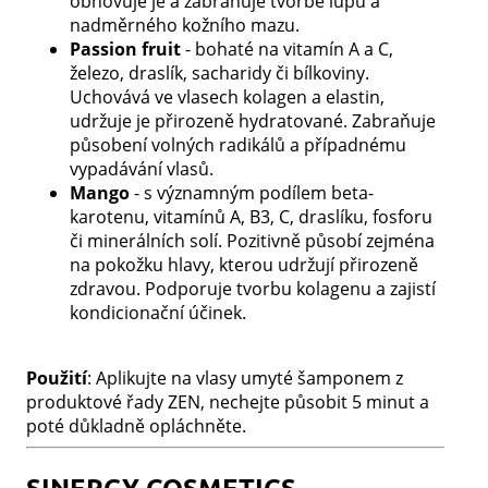
obnovuje je a zabraňuje tvorbě lupů a
nadměrného kožního mazu.
Passion fruit
- bohaté na vitamín A a C,
železo, draslík, sacharidy či bílkoviny.
Uchovává ve vlasech kolagen a elastin,
udržuje je přirozeně hydratované. Zabraňuje
působení volných radikálů a případnému
vypadávání vlasů.
Mango
- s významným podílem beta-
karotenu, vitamínů A, B3, C, draslíku, fosforu
či minerálních solí. Pozitivně působí zejména
na pokožku hlavy, kterou udržují přirozeně
zdravou. Podporuje tvorbu kolagenu a zajistí
kondicionační účinek.
Použití
: Aplikujte na vlasy umyté šamponem z
produktové řady ZEN, nechejte působit 5 minut a
poté důkladně opláchněte.
SINERGY COSMETICS