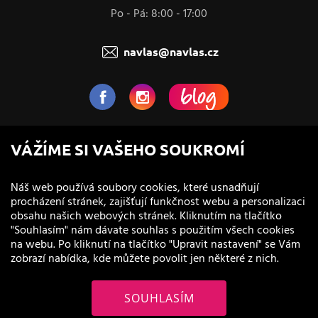
Po - Pá: 8:00 - 17:00
navlas@navlas.cz
NaVlas.cz - Vlasová kosmetika
VÁŽÍME SI VAŠEHO SOUKROMÍ
provozovatel e-shopu a prodejen
Náš web používá soubory cookies, které usnadňují
procházení stránek, zajišťují funkčnost webu a personalizaci
obsahu našich webových stránek. Kliknutím na tlačítko
"Souhlasím" nám dávate souhlas s použitím všech cookies
na webu. Po kliknutí na tlačítko "Upravit nastavení" se Vám
zobrazí nabídka, kde můžete povolit jen některé z nich.
SOUHLASÍM