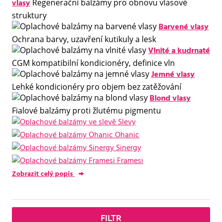
vlasy
Regenerační balzámy pro obnovu vlasové
struktury
Barvené vlasy
Ochrana barvy, uzavření kutikuly a lesk
Vlnité a kudrnaté
CGM kompatibilní kondicionéry, definice vln
Jemné vlasy
Lehké kondicionéry pro objem bez zatěžování
Blond vlasy
Fialové balzámy proti žlutému pigmentu
Slevy
Ohanic
Sinergy
Framesi
Zobrazit celý popis
FILTR