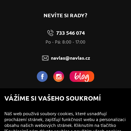
NEVÍTE SI RADY?
733 546 074
Po - Pá: 8:00 - 17:00
navlas@navlas.cz
NaVlas.cz - Vlasová kosmetika
VÁŽÍME SI VAŠEHO SOUKROMÍ
provozovatel e-shopu a prodejen
Náš web používá soubory cookies, které usnadňují
procházení stránek, zajišťují funkčnost webu a personalizaci
obsahu našich webových stránek. Kliknutím na tlačítko