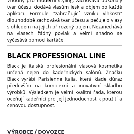
Vhodný pro moderní styling, zachovává dokonalý
tvar účesu, dodává vlasům lesk a objem po každé
aplikaci. Formule "zabraňující vzniku vlhkosti"
dlouhodobě zachovává tvar účesu a pečuje o vlasy
s ohledem na jejich přirozený objem. Nezanechává
na vlasech žádný povlak a velmi snadno se
vyčesává pomocí kartáče.
BLACK PROFESSIONAL LINE
Black je italská profesionální vlasová kosmetika
určená nejen do kadeřnických salónů. Značku
Black vyrábí Parisienne Italia, která klade důraz
především na komplexní a inovativní skladbu
výrobků. Výsledkem je velmi kvalitní řada, kterou
oceňují kadeřníci pro její jednoduchost k použití a
cenovou dostupnost.
VÝROBCE / DOVOZCE