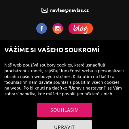
navlas@navlas.cz
NaVlas.cz - Vlasová kosmetika
VÁŽÍME SI VAŠEHO SOUKROMÍ
provozovatel e-shopu a prodejen
Náš web používá soubory cookies, které usnadňují
procházení stránek, zajišťují funkčnost webu a personalizaci
obsahu našich webových stránek. Kliknutím na tlačítko
"Souhlasím" nám dávate souhlas s použitím všech cookies
na webu. Po kliknutí na tlačítko "Upravit nastavení" se Vám
zobrazí nabídka, kde můžete povolit jen některé z nich.
SOUHLASÍM
© 2011 - 2026 NaVlas.cz
UPRAVIT