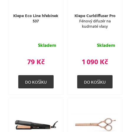
Kiepe Eco Line hřebínek
Kiepe Curldiffuser Pro
537
Fénový difuzér na
kudrnaté vlasy
Skladem
Skladem
79 Kč
1 090 Kč