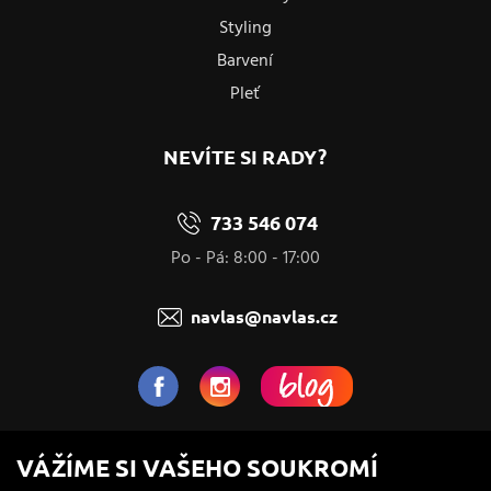
Styling
Barvení
Pleť
NEVÍTE SI RADY?
733 546 074
Po - Pá: 8:00 - 17:00
navlas@navlas.cz
NaVlas.cz - Vlasová kosmetika
VÁŽÍME SI VAŠEHO SOUKROMÍ
provozovatel e-shopu a prodejen