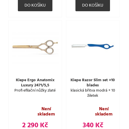
Kiepe Ergo Anatomix
Kiepe Razor Slim set +10
Luxury 2471/5,5
blades
Profi efilační nůžky zlaté
klasická břitva modrá + 10
žiletek
Není
Není
skladem
skladem
2 290 Kč
340 Kč