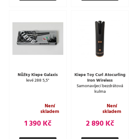
Nůžky Kiepe Galaxis
Kiepe Toy Curl Atocurling
levé 288 5,5"
Iron Wireless
Samonavíjecí bezdrátová
kulma
Není
Není
skladem
skladem
1 390 Kč
2 890 Kč