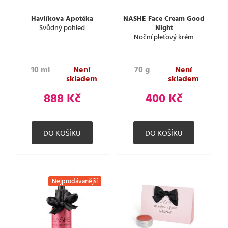
Havlíkova Apotéka
NASHE Face Cream Good
Svůdný pohled
Night
Noční pleťový krém
10 ml
Není
70 g
Není
skladem
skladem
888 Kč
400 Kč
Nejprodávanější