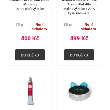
NASHE Face Cream Good
Kvítok Noční Krém Na
Morning
Zralou Pleť 40+
Denní pleťový krém
Malinový krém s AHA
kyselinami a B5
70 g
Není
30 ml
Není
skladem
skladem
400 Kč
499 Kč