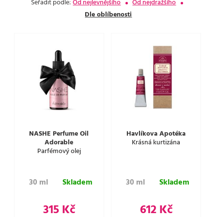
Seřadit podle:
Od nejlevnějšího
Od nejdražšího
Dle oblíbenosti
NASHE Perfume Oil
Havlíkova Apotéka
Adorable
Krásná kurtizána
Parfémový olej
30 ml
Skladem
30 ml
Skladem
315 Kč
612 Kč