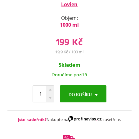
Lovien
Objem:
1000 ml
199 Kč
19,9 Kč / 100 ml
Skladem
Doručíme pozítří
DO KOŠÍKU
Jste kadeřník?
Nakupte na
a ušetřete.