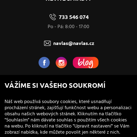
733 546 074
Po - Pá: 8:00 - 17:00
navlas@navlas.cz
NaVlas.cz - Vlasová kosmetika
VÁŽÍME SI VAŠEHO SOUKROMÍ
provozovatel e-shopu a prodejen
Náš web používá soubory cookies, které usnadňují
procházení stránek, zajišťují funkčnost webu a personalizaci
obsahu našich webových stránek. Kliknutím na tlačítko
"Souhlasím" nám dávate souhlas s použitím všech cookies
na webu. Po kliknutí na tlačítko "Upravit nastavení" se Vám
zobrazí nabídka, kde můžete povolit jen některé z nich.