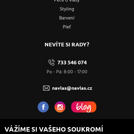
Péče o vlasy
Styling
Barvení
Pleť
NEVÍTE SI RADY?
733 546 074
Po - Pá: 8:00 - 17:00
navlas@navlas.cz
NaVlas.cz - Vlasová kosmetika
VÁŽÍME SI VAŠEHO SOUKROMÍ
provozovatel e-shopu a prodejen