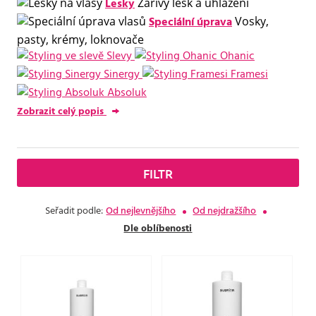
Lesky
Zářivý lesk a uhlazení
Speciální úprava
Vosky,
pasty, krémy, loknovače
Slevy
Ohanic
Sinergy
Framesi
Absoluk
Zobrazit celý popis
FILTR
Seřadit podle:
Od nejlevnějšího
Od nejdražšího
Dle oblíbenosti