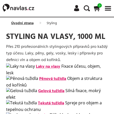
0
Úvodní strana
Styling
STYLING NA VLASY, 1000 ML
Přes 210 profesionálních stylingových přípravků pro každý
typ účesu. Laky, pěny, gely, vosky, lesky i přípravky pro
definici vln a objem od kořínků.
Laky na vlasy
Fixace účesu, objem,
lesk
Pěnová tužidla
Objem a struktura
od kořínků
Gelová tužidla
Silná fixace, mokrý
efekt
Tekutá tužidla
Spreje pro objem a
tepelnou ochranu