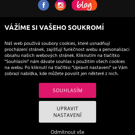
NaVlas.cz - Vlasová kosmetika
VÁŽÍME SI VAŠEHO SOUKROMÍ
provozovatel e-shopu a prodejen
Náš web používá soubory cookies, které usnadňují
procházení stránek, zajišťují funkčnost webu a personalizaci
obsahu našich webových stránek. Kliknutím na tlačítko
"Souhlasím" nám dávate souhlas s použitím všech cookies
na webu. Po kliknutí na tlačítko "Upravit nastavení" se Vám
zobrazí nabídka, kde můžete povolit jen některé z nich.
SOUHLASÍM
© 2011 - 2026 NaVlas.cz
UPRAVIT
NASTAVENÍ
Odmítnout vše