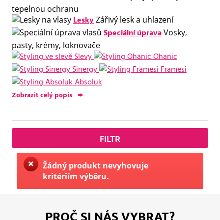
tepelnou ochranu
Lesky
Zářivý lesk a uhlazení
Speciální úprava
Vosky,
pasty, krémy, loknovače
Slevy
Ohanic
Sinergy
Framesi
Absoluk
Zobrazit celý popis
FILTR
Žádný produkt nevyhovuje
kritériím výběru.
PROČ SI NÁS VYBRAT?