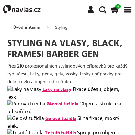
0
Úvodní strana
Styling
STYLING NA VLASY, BLACK,
FRAMESI BARBER GEN
Přes 210 profesionálních stylingových přípravků pro každý
typ účesu. Laky, pěny, gely, vosky, lesky i přípravky pro
definici vln a objem od kořínků.
Laky na vlasy
Fixace účesu, objem,
lesk
Pěnová tužidla
Objem a struktura
od kořínků
Gelová tužidla
Silná fixace, mokrý
efekt
Tekutá tužidla
Spreje pro objem a