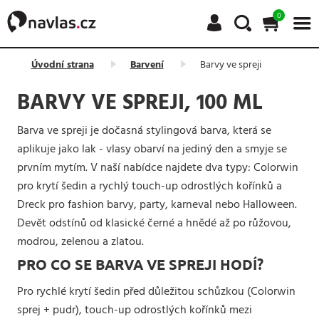
0
Úvodní strana
Barvení
Barvy ve spreji
BARVY VE SPREJI, 100 ML
Barva ve spreji je dočasná stylingová barva, která se
aplikuje jako lak - vlasy obarví na jediný den a smyje se
prvním mytím. V naší nabídce najdete dva typy: Colorwin
pro krytí šedin a rychlý touch-up odrostlých kořínků a
Dreck pro fashion barvy, party, karneval nebo Halloween.
Devět odstínů od klasické černé a hnědé až po růžovou,
modrou, zelenou a zlatou.
PRO CO SE BARVA VE SPREJI HODÍ?
Pro rychlé krytí šedin před důležitou schůzkou (Colorwin
sprej + pudr), touch-up odrostlých kořínků mezi