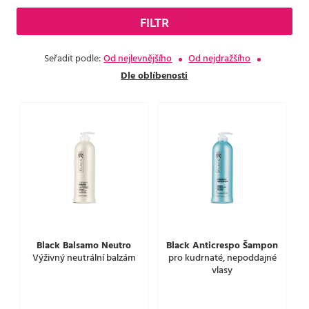
FILTR
Seřadit podle:
Od nejlevnějšího
Od nejdražšího
Dle oblíbenosti
Black Balsamo Neutro
Black Anticrespo Šampon
Výživný neutrální balzám
pro kudrnaté, nepoddajné
vlasy