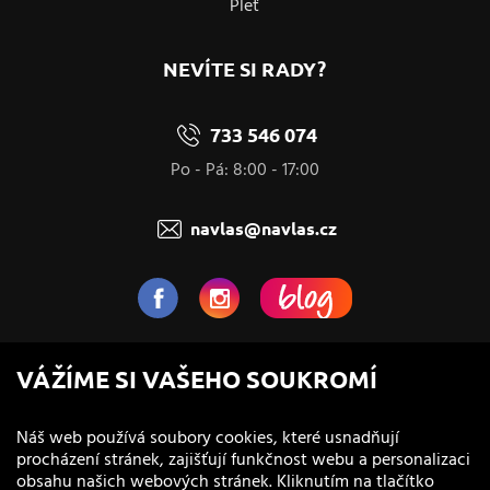
Pleť
NEVÍTE SI RADY?
733 546 074
Po - Pá: 8:00 - 17:00
navlas@navlas.cz
NaVlas.cz - Vlasová kosmetika
VÁŽÍME SI VAŠEHO SOUKROMÍ
provozovatel e-shopu a prodejen
Náš web používá soubory cookies, které usnadňují
procházení stránek, zajišťují funkčnost webu a personalizaci
obsahu našich webových stránek. Kliknutím na tlačítko