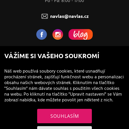
Po - Pá: 8:00 - 17:00
navlas@navlas.cz
NaVlas.cz - Vlasová kosmetika
VÁŽÍME SI VAŠEHO SOUKROMÍ
provozovatel e-shopu a prodejen
Náš web používá soubory cookies, které usnadňují
procházení stránek, zajišťují funkčnost webu a personalizaci
obsahu našich webových stránek. Kliknutím na tlačítko
"Souhlasím" nám dávate souhlas s použitím všech cookies
na webu. Po kliknutí na tlačítko "Upravit nastavení" se Vám
zobrazí nabídka, kde můžete povolit jen některé z nich.
SOUHLASÍM