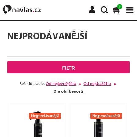
0
NEJPRODÁVANĚJŠÍ
FILTR
Seřadit podle:
Od nejlevnějšího
Od nejdražšího
Dle oblíbenosti
Nejprodávanější
Nejprodávanější