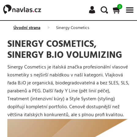
0
Úvodní strana
Sinergy Cosmetics
SINERGY COSMETICS,
SINERGY B.IO VOLUMIZING
Sinergy Cosmetics je italská značka profesionální vlasové
kosmetiky s nejširší nabídkou v naší kategorii. Vlajková
řada B.iO je organická, biodegradovatelná a bez SLES, SLS,
parabenů a PEG. Další řady Y Line (pět linií péče),
Treatment (intenzivní kúry) a Style System (styling)
doplňují kompletní portfolio. Cenově dostupnější než
většina italských konkurentů, ale s plnou profi kvalitou.