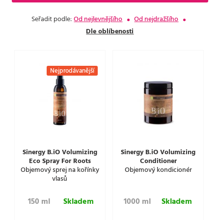
Seřadit podle:
Od nejlevnějšího
Od nejdražšího
Dle oblíbenosti
Nejprodávanější
Sinergy B.iO Volumizing
Sinergy B.iO Volumizing
Eco Spray For Roots
Conditioner
Objemový sprej na kořínky
Objemový kondicionér
vlasů
150 ml
Skladem
1000 ml
Skladem