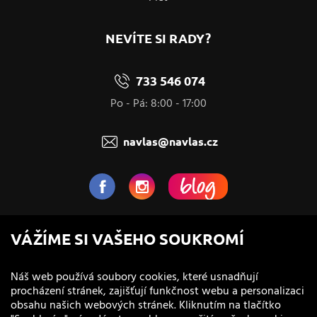
NEVÍTE SI RADY?
733 546 074
Po - Pá: 8:00 - 17:00
navlas@navlas.cz
NaVlas.cz - Vlasová kosmetika
VÁŽÍME SI VAŠEHO SOUKROMÍ
provozovatel e-shopu a prodejen
Náš web používá soubory cookies, které usnadňují
procházení stránek, zajišťují funkčnost webu a personalizaci
obsahu našich webových stránek. Kliknutím na tlačítko