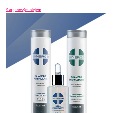
S arganovým olejem