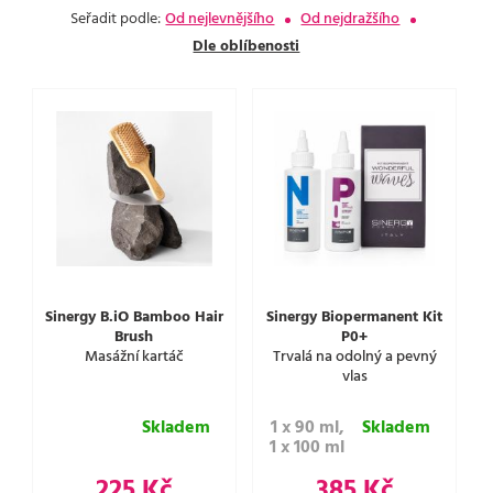
Seřadit podle:
Od nejlevnějšího
Od nejdražšího
Dle oblíbenosti
Sinergy B.iO Bamboo Hair
Sinergy Biopermanent Kit
Brush
P0+
Masážní kartáč
Trvalá na odolný a pevný
vlas
Skladem
1 x 90 ml,
Skladem
1 x 100 ml
225 Kč
385 Kč