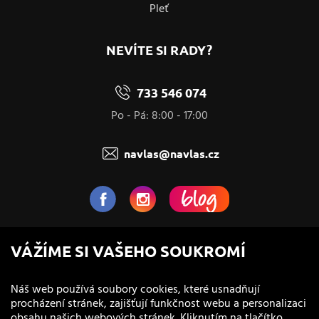
Pleť
NEVÍTE SI RADY?
733 546 074
Po - Pá: 8:00 - 17:00
navlas@navlas.cz
NaVlas.cz - Vlasová kosmetika
VÁŽÍME SI VAŠEHO SOUKROMÍ
provozovatel e-shopu a prodejen
Náš web používá soubory cookies, které usnadňují
procházení stránek, zajišťují funkčnost webu a personalizaci
obsahu našich webových stránek. Kliknutím na tlačítko