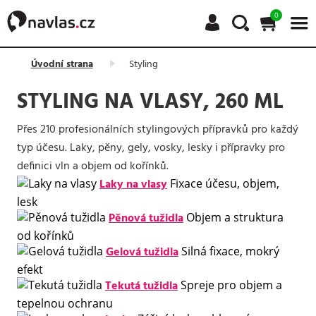
0
Úvodní strana
Styling
STYLING NA VLASY, 260 ML
Přes 210 profesionálních stylingových přípravků pro každý
typ účesu. Laky, pěny, gely, vosky, lesky i přípravky pro
definici vln a objem od kořínků.
Laky na vlasy
Fixace účesu, objem,
lesk
Pěnová tužidla
Objem a struktura
od kořínků
Gelová tužidla
Silná fixace, mokrý
efekt
Tekutá tužidla
Spreje pro objem a
tepelnou ochranu