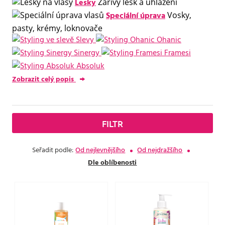
Lesky
Zářivý lesk a uhlazení
Speciální úprava
Vosky,
pasty, krémy, loknovače
Slevy
Ohanic
Sinergy
Framesi
Absoluk
Zobrazit celý popis
FILTR
Seřadit podle:
Od nejlevnějšího
Od nejdražšího
Dle oblíbenosti