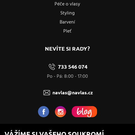
Péče o vlasy
Styling
Barvení
Pleť
NEVÍTE SI RADY?
733 546 074
Po - Pá: 8:00 - 17:00
navlas@navlas.cz
NaVlas.cz - Vlasová kosmetika
VÁŽÍME SI VAŠEHO SOUKROMÍ