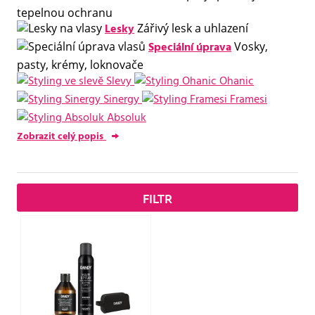
tepelnou ochranu
Lesky
Zářivý lesk a uhlazení
Speciální úprava
Vosky,
pasty, krémy, loknovače
Slevy
Ohanic
Sinergy
Framesi
Absoluk
Zobrazit celý popis
FILTR