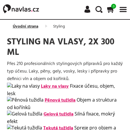
0
Úvodní strana
Styling
STYLING NA VLASY, 2X 300
ML
Přes 210 profesionálních stylingových přípravků pro každý
typ účesu. Laky, pěny, gely, vosky, lesky i přípravky pro
definici vln a objem od kořínků.
Laky na vlasy
Fixace účesu, objem,
lesk
Pěnová tužidla
Objem a struktura
od kořínků
Gelová tužidla
Silná fixace, mokrý
efekt
Tekutá tužidla
Spreje pro objem a