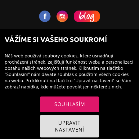
NaVlas.cz - Vlasová kosmetika
VÁŽÍME SI VAŠEHO SOUKROMÍ
provozovatel e-shopu a prodejen
Náš web používá soubory cookies, které usnadňují
procházení stránek, zajišťují funkčnost webu a personalizaci
obsahu našich webových stránek. Kliknutím na tlačítko
"Souhlasím" nám dávate souhlas s použitím všech cookies
na webu. Po kliknutí na tlačítko "Upravit nastavení" se Vám
zobrazí nabídka, kde můžete povolit jen některé z nich.
SOUHLASÍM
© 2011 - 2026 NaVlas.cz
UPRAVIT
NASTAVENÍ