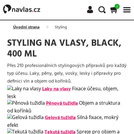
0
Úvodní strana
Styling
STYLING NA VLASY, BLACK,
400 ML
Přes 210 profesionálních stylingových přípravků pro každý
typ účesu. Laky, pěny, gely, vosky, lesky i přípravky pro
definici vln a objem od kořínků.
Laky na vlasy
Fixace účesu, objem,
lesk
Pěnová tužidla
Objem a struktura
od kořínků
Gelová tužidla
Silná fixace, mokrý
efekt
Tekutá tužidla
Spreje pro objem a