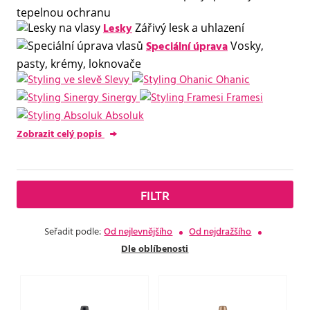
tepelnou ochranu
Lesky
Zářivý lesk a uhlazení
Speciální úprava
Vosky,
pasty, krémy, loknovače
Slevy
Ohanic
Sinergy
Framesi
Absoluk
Zobrazit celý popis
FILTR
Seřadit podle:
Od nejlevnějšího
Od nejdražšího
Dle oblíbenosti