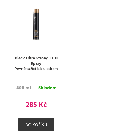
Black Ultra Strong ECO
Spray
Pevně tužící lak s leskem
400 ml
Skladem
285 Kč