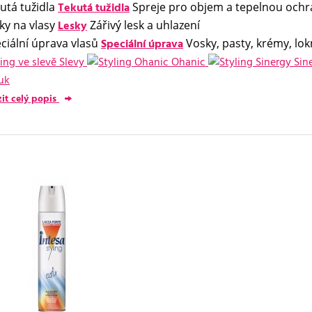
Tekutá tužidla
Spreje pro objem a tepelnou och
Lesky
Zářivý lesk a uhlazení
Speciální úprava
Vosky, pasty, krémy, lo
Slevy
Ohanic
Sin
uk
it celý popis