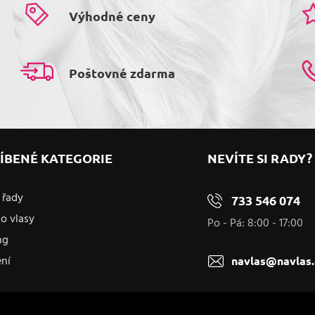
Výhodné ceny
Poštovné zdarma
ÍBENÉ KATEGORIE
NEVÍTE SI RADY?
 řady
733 546 074
o vlasy
Po - Pá: 8:00 - 17:00
ng
ení
navlas@navlas.