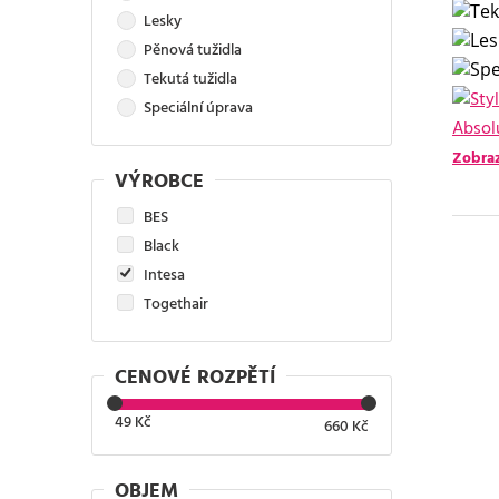
Lesky
Pěnová tužidla
Tekutá tužidla
Speciální úprava
Absol
Zobraz
VÝROBCE
BES
Black
Intesa
Togethair
CENOVÉ ROZPĚTÍ
49
Kč
660
Kč
OBJEM