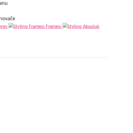
ranu
knovače
ergy
Framesi