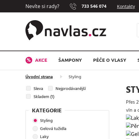
Nevíte si rady?
733 546 074
Kontakty
AKCE
ŠAMPONY
PÉČE O VLASY
Úvodní strana
Styling
ST
Sleva
Nejprodávanější
Skladem (1)
Přes 2
KATEGORIE
vln a 
Styling
Gelová tužidla
Laky