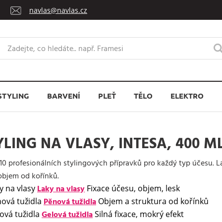
navlas@navlas.cz
STYLING
BARVENÍ
PLEŤ
TĚLO
ELEKTRO
YLING NA VLASY, INTESA, 400 M
10 profesionálních stylingových přípravků pro každý typ účesu. Lak
objem od kořínků.
Laky na vlasy
Fixace účesu, objem, lesk
Pěnová tužidla
Objem a struktura od kořínků
Gelová tužidla
Silná fixace, mokrý efekt