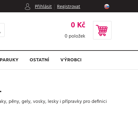
|
Přihlásit
Registrovat
0 Kč
0
položek
PARUKY
OSTATNÍ
VÝROBCI
L
y, pěny, gely, vosky, lesky i přípravky pro definici