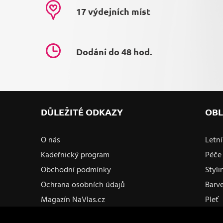
17 výdejních míst
Dodání do 48 hod.
DŮLEŽITÉ ODKAZY
OBL
O nás
Letní
Kadeřnický program
Péče 
Obchodní podmínky
Styli
Ochrana osobních údajů
Barv
Magazín NaVlas.cz
Pleť
Kontakty a prodejny