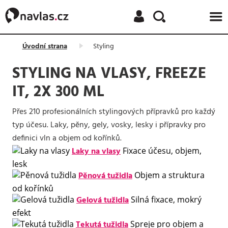
NAČÍTÁM
Úvodní strana
Styling
STYLING NA VLASY, FREEZE
IT, 2X 300 ML
Přes 210 profesionálních stylingových přípravků pro každý
typ účesu. Laky, pěny, gely, vosky, lesky i přípravky pro
definici vln a objem od kořínků.
Laky na vlasy
Fixace účesu, objem,
lesk
Pěnová tužidla
Objem a struktura
od kořínků
Gelová tužidla
Silná fixace, mokrý
efekt
Tekutá tužidla
Spreje pro objem a