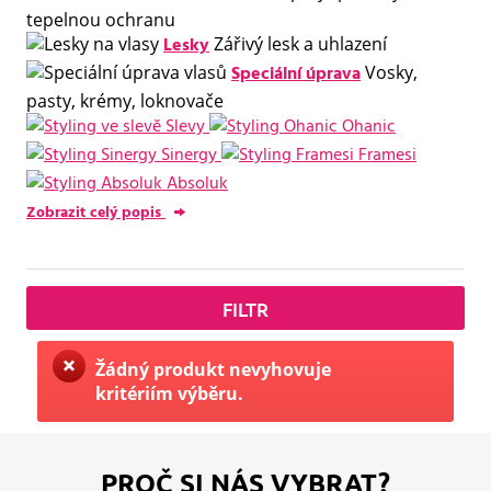
tepelnou ochranu
Lesky
Zářivý lesk a uhlazení
Speciální úprava
Vosky,
pasty, krémy, loknovače
Slevy
Ohanic
Sinergy
Framesi
Absoluk
Zobrazit celý popis
FILTR
Žádný produkt nevyhovuje
kritériím výběru.
PROČ SI NÁS VYBRAT?