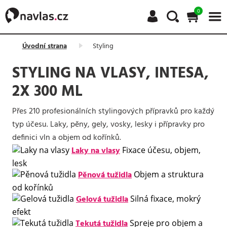
0
Úvodní strana
Styling
STYLING NA VLASY, INTESA,
2X 300 ML
Přes 210 profesionálních stylingových přípravků pro každý
typ účesu. Laky, pěny, gely, vosky, lesky i přípravky pro
definici vln a objem od kořínků.
Laky na vlasy
Fixace účesu, objem,
lesk
Pěnová tužidla
Objem a struktura
od kořínků
Gelová tužidla
Silná fixace, mokrý
efekt
Tekutá tužidla
Spreje pro objem a