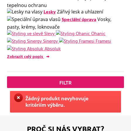
tepelnou ochranu
Lesky
Zářivý lesk a uhlazení
Speciální úprava
Vosky,
pasty, krémy, loknovače
Slevy
Ohanic
Sinergy
Framesi
Absoluk
Zobrazit celý popis
FILTR
Žádný produkt nevyhovuje
kritériím výběru.
PROČ SI NÁS VYBRAT?