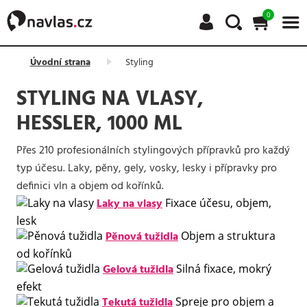
0
Úvodní strana
Styling
STYLING NA VLASY,
HESSLER, 1000 ML
Přes 210 profesionálních stylingových přípravků pro každý
typ účesu. Laky, pěny, gely, vosky, lesky i přípravky pro
definici vln a objem od kořínků.
Laky na vlasy
Fixace účesu, objem,
lesk
Pěnová tužidla
Objem a struktura
od kořínků
Gelová tužidla
Silná fixace, mokrý
efekt
Tekutá tužidla
Spreje pro objem a