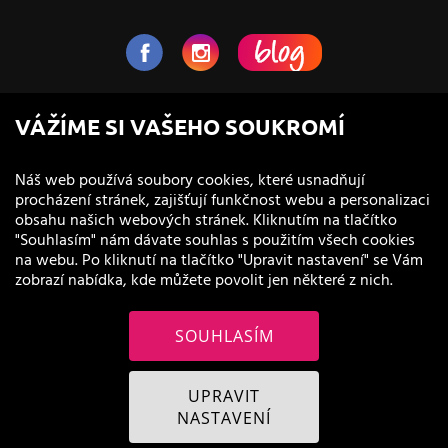
NaVlas.cz - Vlasová kosmetika
VÁŽÍME SI VAŠEHO SOUKROMÍ
provozovatel e-shopu a prodejen
Náš web používá soubory cookies, které usnadňují
procházení stránek, zajišťují funkčnost webu a personalizaci
obsahu našich webových stránek. Kliknutím na tlačítko
"Souhlasím" nám dávate souhlas s použitím všech cookies
na webu. Po kliknutí na tlačítko "Upravit nastavení" se Vám
zobrazí nabídka, kde můžete povolit jen některé z nich.
SOUHLASÍM
© 2011 - 2026 NaVlas.cz
UPRAVIT
NASTAVENÍ