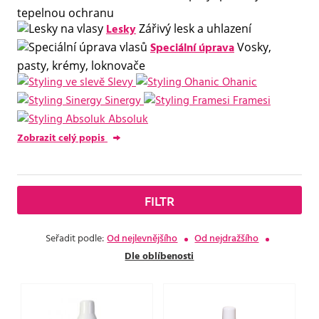
tepelnou ochranu
Lesky
Zářivý lesk a uhlazení
Speciální úprava
Vosky,
pasty, krémy, loknovače
Slevy
Ohanic
Sinergy
Framesi
Absoluk
Zobrazit celý popis
FILTR
Seřadit podle:
Od nejlevnějšího
Od nejdražšího
Dle oblíbenosti