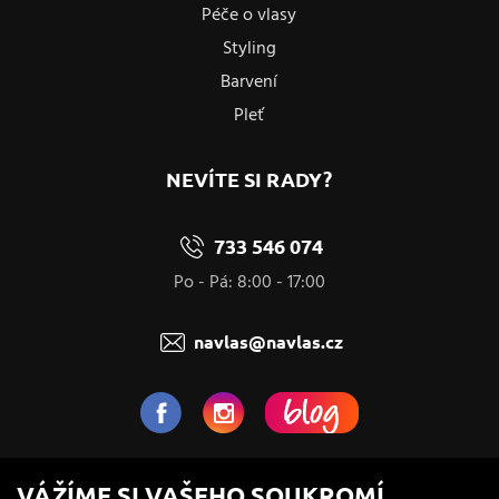
Péče o vlasy
Styling
Barvení
Pleť
NEVÍTE SI RADY?
733 546 074
Po - Pá: 8:00 - 17:00
navlas@navlas.cz
NaVlas.cz - Vlasová kosmetika
VÁŽÍME SI VAŠEHO SOUKROMÍ