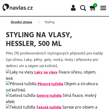
0
Úvodní strana
Styling
STYLING NA VLASY,
HESSLER, 500 ML
Přes 210 profesionálních stylingových přípravků pro každý
typ účesu. Laky, pěny, gely, vosky, lesky i přípravky pro
definici vln a objem od kořínků.
Laky na vlasy
Fixace účesu, objem,
lesk
Pěnová tužidla
Objem a struktura
od kořínků
Gelová tužidla
Silná fixace, mokrý
efekt
Tekutá tužidla
Spreje pro objem a