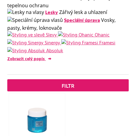
tepelnou ochranu
Lesky
Zářivý lesk a uhlazení
Speciální úprava
Vosky,
pasty, krémy, loknovače
Slevy
Ohanic
Sinergy
Framesi
Absoluk
Zobrazit celý popis
FILTR