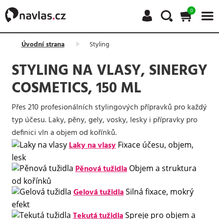
0
Úvodní strana
Styling
STYLING NA VLASY, SINERGY
COSMETICS, 150 ML
Přes 210 profesionálních stylingových přípravků pro každý
typ účesu. Laky, pěny, gely, vosky, lesky i přípravky pro
definici vln a objem od kořínků.
Laky na vlasy
Fixace účesu, objem,
lesk
Pěnová tužidla
Objem a struktura
od kořínků
Gelová tužidla
Silná fixace, mokrý
efekt
Tekutá tužidla
Spreje pro objem a