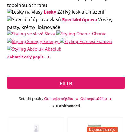
tepelnou ochranu
Lesky
Zářivý lesk a uhlazení
Speciální úprava
Vosky,
pasty, krémy, loknovače
Slevy
Ohanic
Sinergy
Framesi
Absoluk
Zobrazit celý popis
FILTR
Seřadit podle:
Od nejlevnějšího
Od nejdražšího
Dle oblíbenosti
Nejprodávanější