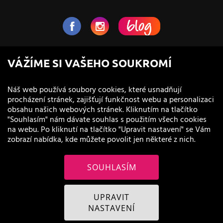
NaVlas.cz - Vlasová kosmetika
VÁŽÍME SI VAŠEHO SOUKROMÍ
provozovatel e-shopu a prodejen
Náš web používá soubory cookies, které usnadňují
procházení stránek, zajišťují funkčnost webu a personalizaci
obsahu našich webových stránek. Kliknutím na tlačítko
"Souhlasím" nám dávate souhlas s použitím všech cookies
na webu. Po kliknutí na tlačítko "Upravit nastavení" se Vám
zobrazí nabídka, kde můžete povolit jen některé z nich.
SOUHLASÍM
© 2011 - 2026 NaVlas.cz
UPRAVIT
NASTAVENÍ