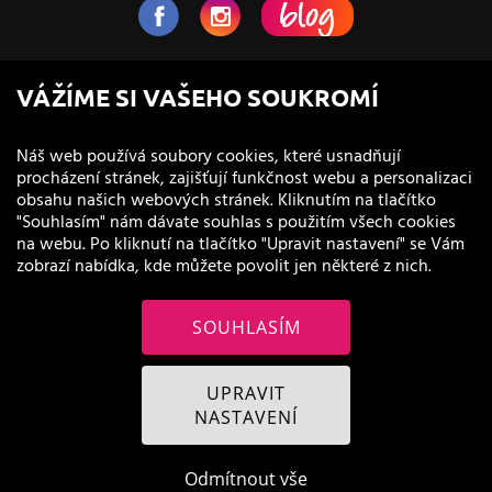
NaVlas.cz - Vlasová kosmetika
VÁŽÍME SI VAŠEHO SOUKROMÍ
provozovatel e-shopu a prodejen
Náš web používá soubory cookies, které usnadňují
procházení stránek, zajišťují funkčnost webu a personalizaci
obsahu našich webových stránek. Kliknutím na tlačítko
"Souhlasím" nám dávate souhlas s použitím všech cookies
na webu. Po kliknutí na tlačítko "Upravit nastavení" se Vám
zobrazí nabídka, kde můžete povolit jen některé z nich.
SOUHLASÍM
© 2011 - 2026 NaVlas.cz
UPRAVIT
NASTAVENÍ
Odmítnout vše