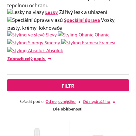
tepelnou ochranu
Lesky
Zářivý lesk a uhlazení
Speciální úprava
Vosky,
pasty, krémy, loknovače
Slevy
Ohanic
Sinergy
Framesi
Absoluk
Zobrazit celý popis
FILTR
Seřadit podle:
Od nejlevnějšího
Od nejdražšího
Dle oblíbenosti