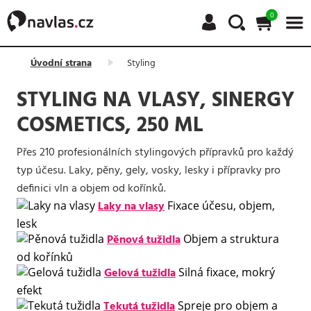
0
Úvodní strana
Styling
STYLING NA VLASY, SINERGY
COSMETICS, 250 ML
Přes 210 profesionálních stylingových přípravků pro každý
typ účesu. Laky, pěny, gely, vosky, lesky i přípravky pro
definici vln a objem od kořínků.
Laky na vlasy
Fixace účesu, objem,
lesk
Pěnová tužidla
Objem a struktura
od kořínků
Gelová tužidla
Silná fixace, mokrý
efekt
Tekutá tužidla
Spreje pro objem a