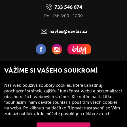
733 546 074
Po - Pá: 8:00 - 17:00
navlas@navlas.cz
NaVlas.cz - Vlasová kosmetika
VÁŽÍME SI VAŠEHO SOUKROMÍ
provozovatel e-shopu a prodejen
Náš web používá soubory cookies, které usnadňují
procházení stránek, zajišťují funkčnost webu a personalizaci
obsahu našich webových stránek. Kliknutím na tlačítko
"Souhlasím" nám dávate souhlas s použitím všech cookies
na webu. Po kliknutí na tlačítko "Upravit nastavení" se Vám
zobrazí nabídka, kde můžete povolit jen některé z nich.