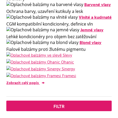
Barvené vlasy
Ochrana barvy, uzavření kutikuly a lesk
Vlnité a kudrnaté
CGM kompatibilní kondicionéry, definice vln
Jemné vlasy
Lehké kondicionéry pro objem bez zatěžování
Blond vlasy
Fialové balzámy proti žlutému pigmentu
Slevy
Ohanic
Sinergy
Framesi
Zobrazit celý popis
FILTR