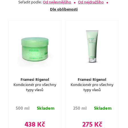
Seřadit podle:
Od nejlevnějšího
Od nejdražšího
Dle oblíbenosti
Framesi Rigenol
Framesi Rigenol
Kondicionér pro všechny
Kondicionér pro všechny
typy vlasů
typy vlasů
500 ml
Skladem
250 ml
Skladem
438 Kč
275 Kč