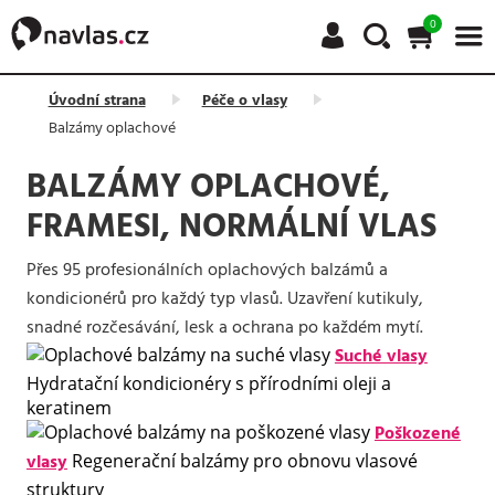
0
Úvodní strana
Péče o vlasy
Balzámy oplachové
BALZÁMY OPLACHOVÉ,
FRAMESI, NORMÁLNÍ VLAS
Přes 95 profesionálních oplachových balzámů a
kondicionérů pro každý typ vlasů. Uzavření kutikuly,
snadné rozčesávání, lesk a ochrana po každém mytí.
Suché vlasy
Hydratační kondicionéry s přírodními oleji a
keratinem
Poškozené
vlasy
Regenerační balzámy pro obnovu vlasové
struktury