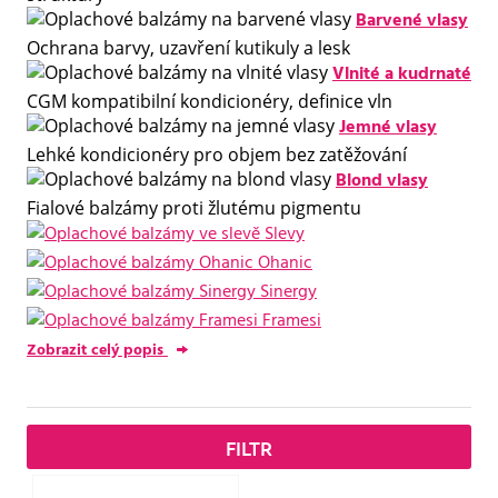
Barvené vlasy
Ochrana barvy, uzavření kutikuly a lesk
Vlnité a kudrnaté
CGM kompatibilní kondicionéry, definice vln
Jemné vlasy
Lehké kondicionéry pro objem bez zatěžování
Blond vlasy
Fialové balzámy proti žlutému pigmentu
Slevy
Ohanic
Sinergy
Framesi
Zobrazit celý popis
FILTR