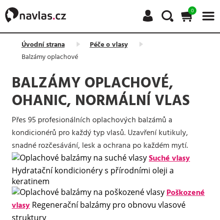
0
Úvodní strana
Péče o vlasy
Balzámy oplachové
BALZÁMY OPLACHOVÉ,
OHANIC, NORMÁLNÍ VLAS
Přes 95 profesionálních oplachových balzámů a
kondicionérů pro každý typ vlasů. Uzavření kutikuly,
snadné rozčesávání, lesk a ochrana po každém mytí.
Suché vlasy
Hydratační kondicionéry s přírodními oleji a
keratinem
Poškozené
vlasy
Regenerační balzámy pro obnovu vlasové
struktury