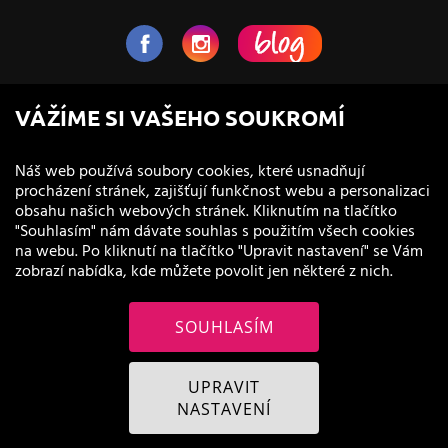
NaVlas.cz - Vlasová kosmetika
VÁŽÍME SI VAŠEHO SOUKROMÍ
provozovatel e-shopu a prodejen
Náš web používá soubory cookies, které usnadňují
procházení stránek, zajišťují funkčnost webu a personalizaci
obsahu našich webových stránek. Kliknutím na tlačítko
"Souhlasím" nám dávate souhlas s použitím všech cookies
na webu. Po kliknutí na tlačítko "Upravit nastavení" se Vám
zobrazí nabídka, kde můžete povolit jen některé z nich.
SOUHLASÍM
© 2011 - 2026 NaVlas.cz
UPRAVIT
NASTAVENÍ