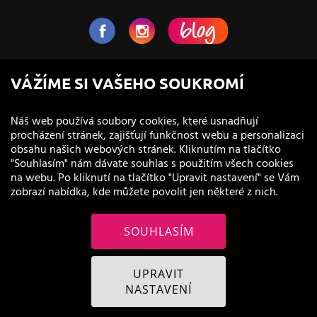
NaVlas.cz - Vlasová kosmetika
VÁŽÍME SI VAŠEHO SOUKROMÍ
provozovatel e-shopu a prodejen
Náš web používá soubory cookies, které usnadňují
procházení stránek, zajišťují funkčnost webu a personalizaci
obsahu našich webových stránek. Kliknutím na tlačítko
"Souhlasím" nám dávate souhlas s použitím všech cookies
na webu. Po kliknutí na tlačítko "Upravit nastavení" se Vám
zobrazí nabídka, kde můžete povolit jen některé z nich.
SOUHLASÍM
© 2011 - 2026 NaVlas.cz
UPRAVIT
NASTAVENÍ