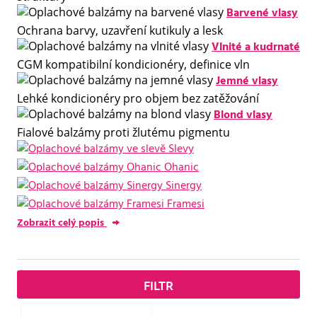
Barvené vlasy
Ochrana barvy, uzavření kutikuly a lesk
Vlnité a kudrnaté
CGM kompatibilní kondicionéry, definice vln
Jemné vlasy
Lehké kondicionéry pro objem bez zatěžování
Blond vlasy
Fialové balzámy proti žlutému pigmentu
Slevy
Ohanic
Sinergy
Framesi
Zobrazit celý popis
FILTR