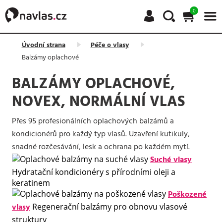
0
Úvodní strana
Péče o vlasy
Balzámy oplachové
BALZÁMY OPLACHOVÉ,
NOVEX, NORMÁLNÍ VLAS
Přes 95 profesionálních oplachových balzámů a
kondicionérů pro každý typ vlasů. Uzavření kutikuly,
snadné rozčesávání, lesk a ochrana po každém mytí.
Suché vlasy
Hydratační kondicionéry s přírodními oleji a
keratinem
Poškozené
vlasy
Regenerační balzámy pro obnovu vlasové
struktury