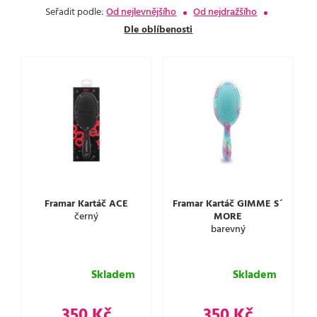
Seřadit podle:
Od nejlevnějšího
Od nejdražšího
Dle oblíbenosti
Framar Kartáč ACE
Framar Kartáč GIMME S´
černý
MORE
barevný
Skladem
Skladem
350 Kč
350 Kč