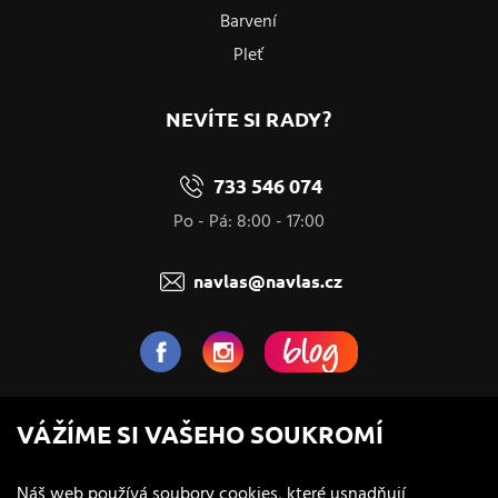
Barvení
Pleť
NEVÍTE SI RADY?
733 546 074
Po - Pá: 8:00 - 17:00
navlas@navlas.cz
NaVlas.cz - Vlasová kosmetika
VÁŽÍME SI VAŠEHO SOUKROMÍ
provozovatel e-shopu a prodejen
Náš web používá soubory cookies, které usnadňují